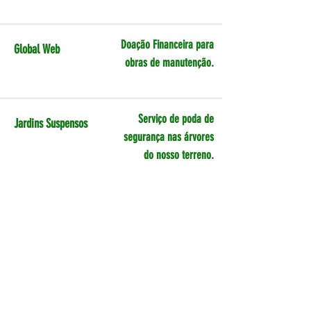
Doação Financeira para
Global Web
obras de manutenção.
Serviço de poda de
Jardins Suspensos
segurança nas árvores
do nosso terreno.
Doação de Alimentos
Fundição Progresso
não perecíveis.
Empréstimo de mesas e
Quebramar
cadeiras para nossos
Distribuidora de